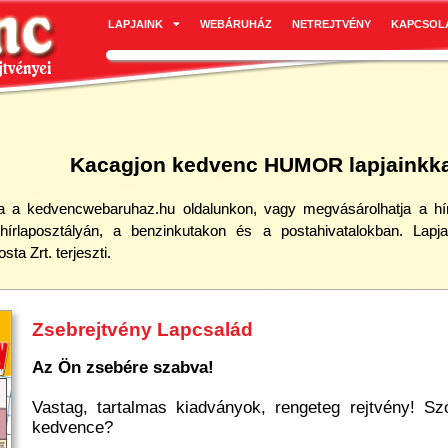
LAPJAINK
WEBÁRUHÁZ
NETREJTVÉNY
KAPCSOL
Kacagjon kedvenc HUMOR lapjainkka
ja a kedvencwebaruhaz.hu oldalunkon, vagy megvásárolhatja a hí
hírlaposztályán, a benzinkutakon és a postahivatalokban. Lapja
ta Zrt. terjeszti.
Skandináv rejtvény
Az Ön kedvenc SKANDI
a
Ismerje meg kiadónk sz
kiadványainkban más és
talál. Rejtvénykészítő