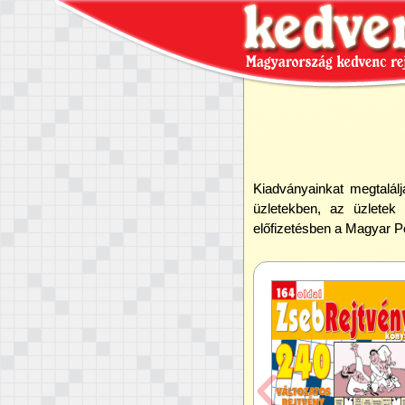
Kiadványainkat megtalál
üzletekben, az üzletek 
előfizetésben a Magyar Pos
salád
!
dványok, rengeteg rejtvény! Szórakozzon velünk. Melyik 