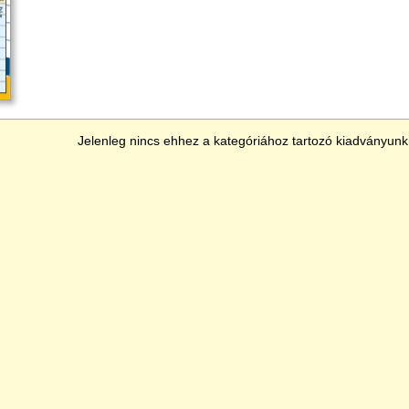
kedvenc minőség kerüljö
Jelenleg nincs ehhez a kategóriához tartozó kiadványunk