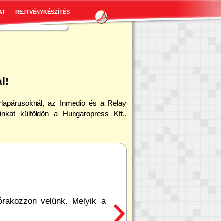
AT
REJTVÉNYKÉSZÍTÉS
l!
rlapárusoknál, az Inmedio és a Relay
inkat külföldön a Hungaropress Kft.,
ek
NÁV rejtvényei
éles választékát! Találja meg a kedvére valót, hiszen
 más méretű, nehézségű, és már megjelenésű rejtvényeket
ink minden kiadványt minősítenek, hogy Ön elé mindig a