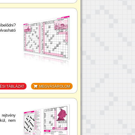
belődni?
olvasható
SI TÁBLÁZAT
MEGVÁSÁROLOM
rejtvény
lkül, nem