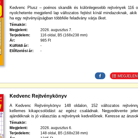
Kedvenc Plusz – poénos skandik és különlegesebb rejtvények 116 o
nyolchetente megjelenő lap változatos fejtést kínál mindazoknak, akik 
ha egy rejtvényújságban többféle feladvány várja őket.
Témakör:
Megjelent:
2026. augusztus 7.
Terjedelem:
116 oldal, B5 (168x238 mm)
Ár:
985 Ft
Külföldi ár:
-
Előfizetési ár:
-
MEGJELENÉ
Kedvenc Rejtvénykönyv
A Kedvenc Rejtvénykönyv 148 oldalon, 152 változatos rejtvénny
kellemes kikapcsolódást az egész családnak. Negyedévente jele
ajándéknak is jó választás a rejtvények kedvelőinek. Keresse az árusok
Témakör:
Megjelent:
2026. augusztus 6.
Terjedelem:
148 oldal, B5 (168x238 mm)