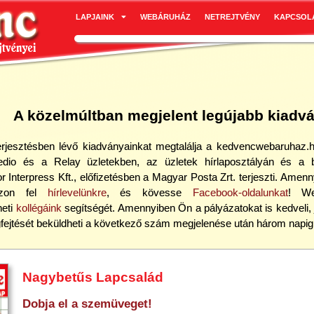
LAPJAINK
WEBÁRUHÁZ
NETREJTVÉNY
KAPCSOL
A közelmúltban megjelent legújabb kiadv
erjesztésben lévő kiadványainkat megtalálja a kedvencwebaruhaz.
edio és a Relay üzletekben, az üzletek hírlaposztályán és a b
r Interpress Kft., előfizetésben a Magyar Posta Zrt. terjeszti. Ame
ozzon fel
hírlevelünkre
, és kövesse
Facebook-oldalunkat
! We
heti
kollégáink
segítségét. Amennyiben Ön a pályázatokat is kedveli, 
fejtését beküldheti a következő szám megjelenése után három napig
Nagybetűs Lapcsalád
Dobja el a szemüveget!