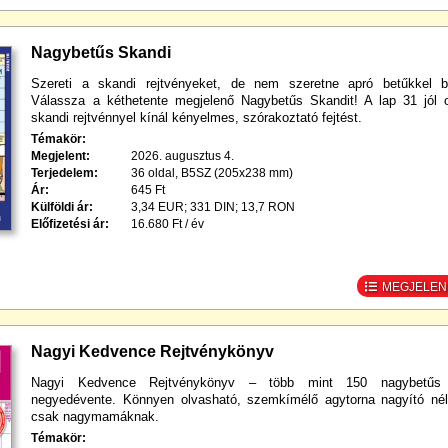
Nagybetűs Skandi
Szereti a skandi rejtvényeket, de nem szeretne apró betűkkel bí
Válassza a kéthetente megjelenő Nagybetűs Skandit! A lap 31 jól 
skandi rejtvénnyel kínál kényelmes, szórakoztató fejtést.
Témakör:
Megjelent:
2026. augusztus 4.
Terjedelem:
36 oldal, B5SZ (205x238 mm)
Ár:
645 Ft
Külföldi ár:
3,34 EUR; 331 DIN; 13,7 RON
Előfizetési ár:
16.680 Ft / év
MEGJELENÉ
Nagyi Kedvence Rejtvénykönyv
Nagyi Kedvence Rejtvénykönyv – több mint 150 nagybetűs 
negyedévente. Könnyen olvasható, szemkímélő agytorna nagyító né
csak nagymamáknak.
Témakör: