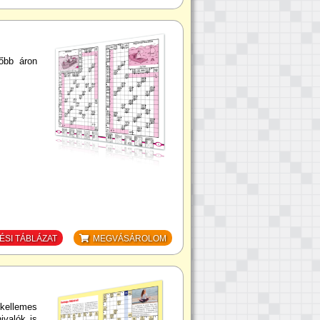
zőbb áron
SI TÁBLÁZAT
MEGVÁSÁROLOM
 kellemes
ivalók is