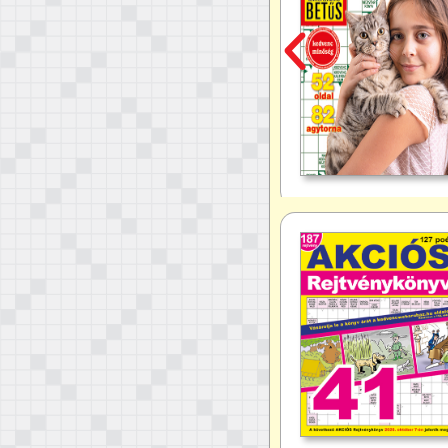
) rejtvényekhez nincs szükség
 megfelelő betűk beírásával
 felér egy meditációval.