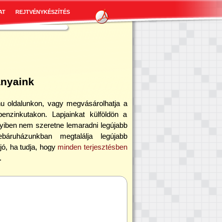
AT
REJTVÉNYKÉSZÍTÉS
ányaink
hu oldalunkon, vagy megvásárolhatja a
enzinkutakon. Lapjainkat külföldön a
nnyiben nem szeretne lemaradni legújabb
báruházunkban megtalálja legújabb
jó, ha tudja, hogy
minden terjesztésben
.