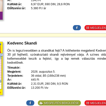
Ár:
1345 Ft
Külföldi ár:
6,97 EUR; 690 DIN; 28,6 RON
Előfizetési ár:
5.380 Ft / ár
MEGJELENÉ
Kedvenc Skandi
Ön is legszívesebben a skandikat fejti? A kéthetente megjelenő Kedve
30 jól fejthető, szórakoztató skandi rejtvénnyel várja. A színes ol
kellemesebbé teszik a fejtést, így a lap remek választás minde
kedvelőnek.
Témakör:
Megjelent:
2026. augusztus 5.
Terjedelem:
36 oldal, B5 (168x238 mm)
Ár:
445 Ft
Külföldi ár:
2,31 EUR; 280 DIN; 9,5 RON
Előfizetési ár:
13.200 Ft / év
MEGFEJTÉS BEKÜLDÉSE
MEGJELENÉ