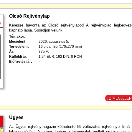
Olcsó Rejtvénylap
Keresse havonta az Olcsó rejtvénylapot! A rejtvénypiac legkedve
kapható lapja. Spóroljon velünk!
Témakör:
Megjelent:
2026. augusztus 5.
Terjedelem:
16 oldal, B5 (170x270 mm)
Ár:
375 Ft
Külföldi ár:
1,94 EUR; 192 DIN; 8 RON
Előfizetési ár:
-
MEGJELENÉ
Ügyes
Az Ügyes rejtvénymagazin kéthetente 89 változatos rejtvénnyel kínál
kikapcsolódást. A színes lapban a fejtenivalók mellett érdekes olvasn