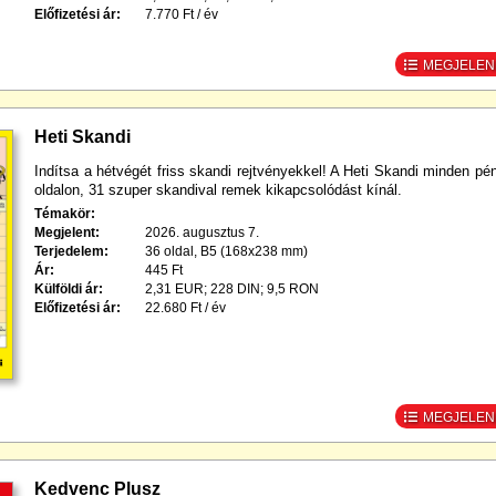
Előfizetési ár:
7.770 Ft / év
MEGJELENÉ
Heti Skandi
Indítsa a hétvégét friss skandi rejtvényekkel! A Heti Skandi minden pé
oldalon, 31 szuper skandival remek kikapcsolódást kínál.
Témakör:
Megjelent:
2026. augusztus 7.
Terjedelem:
36 oldal, B5 (168x238 mm)
Ár:
445 Ft
Külföldi ár:
2,31 EUR; 228 DIN; 9,5 RON
Előfizetési ár:
22.680 Ft / év
MEGJELENÉ
Kedvenc Plusz