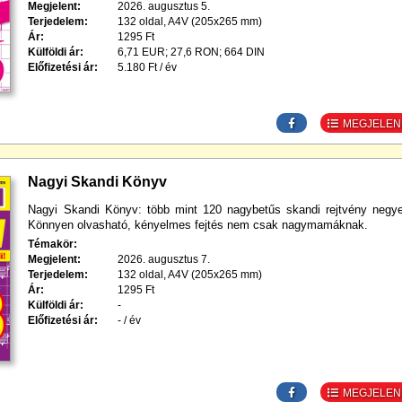
Megjelent:
2026. augusztus 5.
Terjedelem:
132 oldal, A4V (205x265 mm)
Ár:
1295 Ft
Külföldi ár:
6,71 EUR; 27,6 RON; 664 DIN
Előfizetési ár:
5.180 Ft / év
MEGJELENÉ
Nagyi Skandi Könyv
Nagyi Skandi Könyv: több mint 120 nagybetűs skandi rejtvény negy
Könnyen olvasható, kényelmes fejtés nem csak nagymamáknak.
Témakör:
Megjelent:
2026. augusztus 7.
Terjedelem:
132 oldal, A4V (205x265 mm)
Ár:
1295 Ft
Külföldi ár:
-
Előfizetési ár:
- / év
MEGJELENÉ