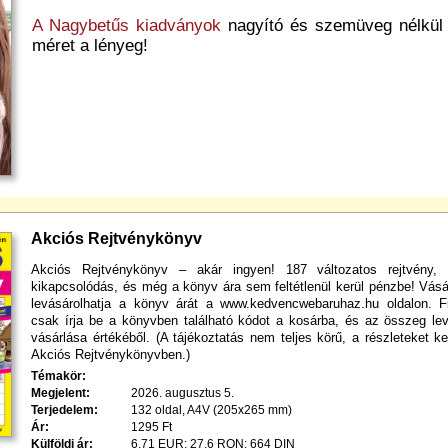
A
Nagybetűs kiadványok
nagyító és szemüveg nélkül i
méret a lényeg!
Akciós Rejtvénykönyv
Akciós Rejtvénykönyv – akár ingyen! 187 változatos rejtvény, 
kikapcsolódás, és még a könyv ára sem feltétlenül kerül pénzbe! Vásá
levásárolhatja a könyv árát a www.kedvencwebaruhaz.hu oldalon. F
csak írja be a könyvben található kódot a kosárba, és az összeg le
vásárlása értékéből. (A tájékoztatás nem teljes körű, a részleteket k
Akciós Rejtvénykönyvben.)
Témakör:
Megjelent:
2026. augusztus 5.
Terjedelem:
132 oldal, A4V (205x265 mm)
Ár:
1295 Ft
Külföldi ár:
6,71 EUR; 27,6 RON; 664 DIN