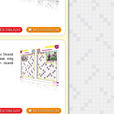
SI TÁBLÁZAT
MEGVÁSÁROLOM
nc Skandi
dalak még
n skandi
SI TÁBLÁZAT
MEGVÁSÁROLOM