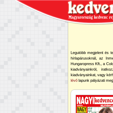
Legutóbb megjelent és t
hírlapárusoknál, az Inm
Hungaropress Kft., a Colo
kiadványainkról, iratk
kiadványainkat, vagy kér
lévő
lapunk pályázati meg