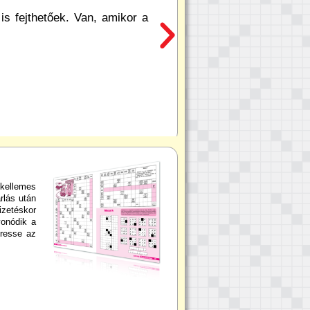
s fejthetőek. Van, amikor a
kellemes
rlás után
izetéskor
vonódik a
eresse az