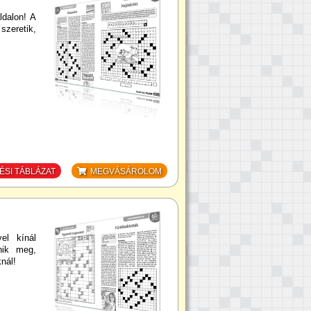
ldalon! A
szeretik,
SI TÁBLÁZAT
MEGVÁSÁROLOM
el kínál
nik meg,
nál!